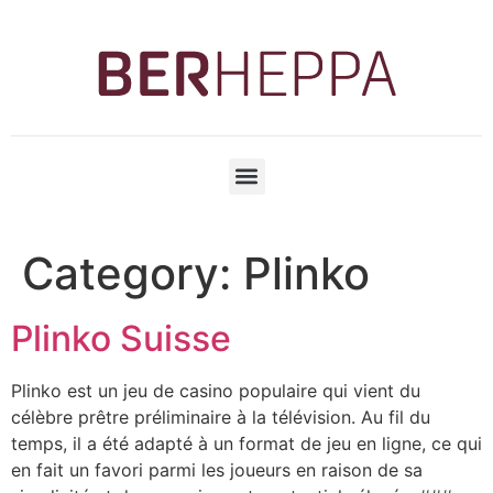
Category:
Plinko
Plinko Suisse
Plinko est un jeu de casino populaire qui vient du
célèbre prêtre préliminaire à la télévision. Au fil du
temps, il a été adapté à un format de jeu en ligne, ce qui
en fait un favori parmi les joueurs en raison de sa